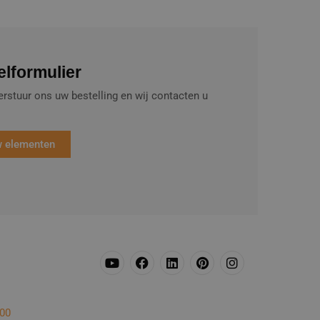
lformulier
erstuur ons uw bestelling en wij contacten u
w elementen
300