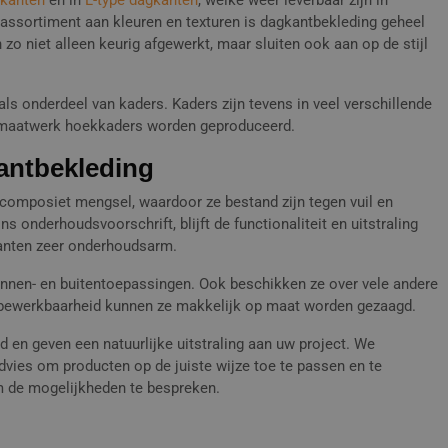
Werkwijze
Lateibekleding
gkanten
en in
L-type dagkanten
, welke weer leverbaar zijn in
 assortiment aan kleuren en texturen is dagkantbekleding geheel
 zo niet alleen keurig afgewerkt, maar sluiten ook aan op de stijl
Bestelwijze
Muurafdekkers
Penantafdekkingen
s onderdeel van kaders. Kaders zijn tevens in veel verschillende
 maatwerk hoekkaders worden geproduceerd.
Plinten
antbekleding
Raamdorpels
composiet mengsel, waardoor ze bestand zijn tegen vuil en
onderhoudsvoorschrift, blijft de functionaliteit en uitstraling
Spekbanden
anten zeer onderhoudsarm.
Spuwers
binnen- en buitentoepassingen. Ook beschikken ze over vele andere
bewerkbaarheid kunnen ze makkelijk op maat worden gezaagd.
Traptreden
 en geven een natuurlijke uitstraling aan uw project. We
vies om producten op de juiste wijze toe te passen en te
Vensterbanken
 de mogelijkheden te bespreken.