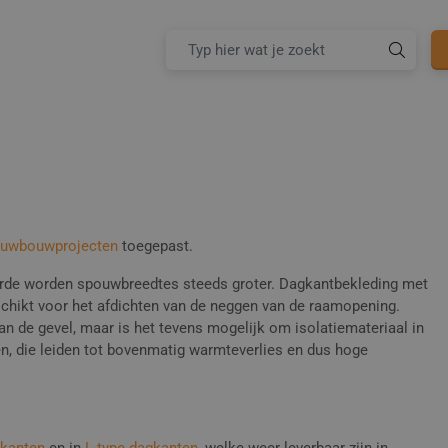
Over ons
Alle producten
Alle producten
ieuwbouwprojecten
toegepast.
Ons product
Buitendeurdorpels
Premax® laagreliëfdorpels
arde worden spouwbreedtes steeds groter. Dagkantbekleding met
schikt voor het afdichten van de neggen van de raamopening.
Kleuren en texturen
Dagkantbekleding
Trimax laagreliëfdorpels
van de gevel, maar is het tevens mogelijk om isolatiemateriaal in
n, die leiden tot bovenmatig warmteverlies en dus hoge
Een duurzaam product
Dorpels
Trimax Hybride
Maatwerk productie
Gevelplinten