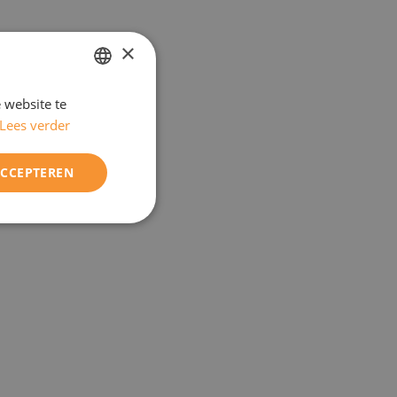
×
 website te
DUTCH
Lees verder
ENGELS
ACCEPTEREN