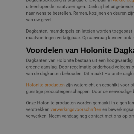
Dagkantbekleding is standaard leverbaar in
vlakke da
uiteenlopende maatvoeringen. Dankzij het uitgebreide
naar wens te bestellen. Ramen, kozijnen en deuren zijn
van uw gevel.
Dagkanten, raamdorpels en lateien worden toegepast al
maatvoeringen verkrijgbaar. Op aanvraag kunnen ook
Voordelen van Holonite Dagk
Dagkanten van Holonite bestaan uit een hoogwaardig 
groene aanslag. Door regelmatig onderhoud volgens ons 
van de dagkanten behouden. Dit maakt Holonite dagk
Holonite producten
zijn waterdicht en geschikt voor 
gunstige producteigenschappen. Door de eenvoudige 
Onze Holonite producten worden gemaakt in eigen land
verstrekken
verwerkingsvoorschriften
en bewerkingsad
verwerken. Neem vandaag nog contact met ons op om