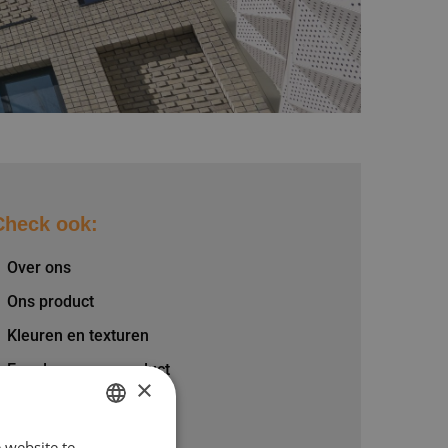
Check ook:
Over ons
Ons product
Kleuren en texturen
Een duurzaam product
×
Werkwijze
Bestelwijze
 website te
DUTCH