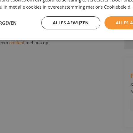
ten houdt in dat wij aan de hand van uw wensen kijken
 u in met alle cookies in overeenstemming met ons Cookiebeleid.
Het kan zijn dat er daadwerkelijk een mal op maat voor
kan echter ook zijn dat er al een kant-en-klare
s.
ERGEVEN
ALLES AFWIJZEN
ALLES 
Holonite-geveloplossing.
 Neem
contact
met ons op
S
M