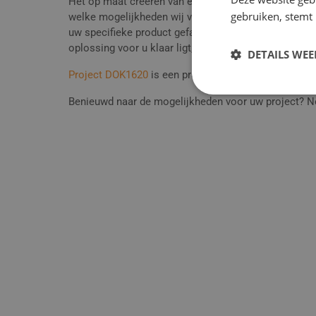
Het op maat creëren van een gevel- en afbouwelemen
gebruiken, stemt
welke mogelijkheden wij voor u beschikbaar hebben. 
uw specifieke product gefabriceerd moet worden. Het 
oplossing voor u klaar ligt, wat mogelijk efficiënter i
DETAILS WE
Project DOK1620
is een prachtig voorbeeld van een 
Benieuwd naar de mogelijkheden voor uw project?