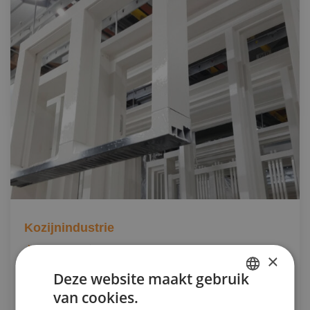
Kozijnindustrie
Documentatie
×
Bouwdetails
Deze website maakt gebruik
CAD- en Bestekservice
van cookies.
DUTCH
Bestelwijze