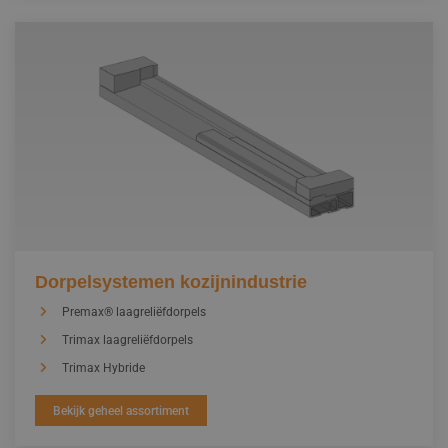
Dorpelsystemen kozijnindustrie
Premax® laagreliëfdorpels
Trimax laagreliëfdorpels
Trimax Hybride
Bekijk geheel assortiment