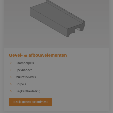
Projecten
Contact
Werken bij
Gevel- & afbouwelementen
Raamdorpels
Spekbanden
Muurafdekkers
Dorpels
Dagkantbekleding
Bekijk geheel assortiment