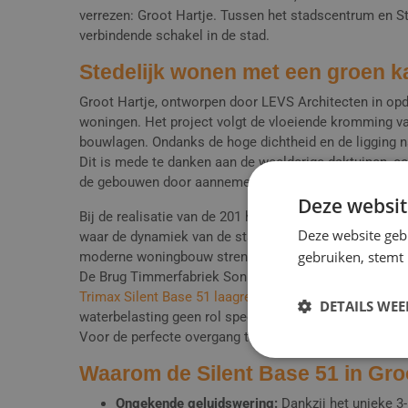
verrezen: Groot Hartje. Tussen het stadscentrum en 
verbindende schakel in de stad.
Stedelijk wonen met een groen k
Groot Hartje, ontworpen door LEVS Architecten in op
woningen. Het project volgt de vloeiende kromming van
bouwlagen. Ondanks de hoge dichtheid en de ligging nab
Dit is mede te danken aan de weelderige daktuinen, 
de gebouwen door aannemer Stam + De Koning Bouw.
Deze websit
Bij de realisatie van de 201 huur- en 63 koopwoninge
Deze website geb
waar de dynamiek van de stad altijd voelbaar is, is ge
gebruiken, stemt
moderne woningbouw strenge eisen aan brandveilighe
De Brug Timmerfabriek Son BV, verantwoordelijk voor 
Trimax Silent Base 51 laagreliëfdorpels
. Deze dorpels 
DETAILS WE
waterbelasting geen rol speelt, maar waar akoestische 
Voor de perfecte overgang tussen de publieke hal en d
Waarom de Silent Base 51 in Gro
Ongekende geluidswering:
Dankzij het unieke 3-