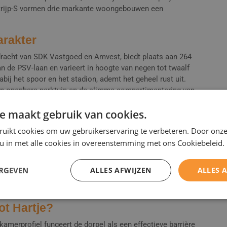
Strijp-S vormen drie markante woongebouwen een
arakter
dracht van SDK Vastgoed en Amvest, biedt plaats aan 264
 de PSV-laan en varieert in hoogte van negen tot twaalf
ij het spoor en het stadion, ademt het geheel rust uit.
een openbare parktuin en de slimme compartimentering van
e maakt gebruik van cookies.
n stond wooncomfort centraal. In een stedelijke omgeving
ruikt cookies om uw gebruikerservaring te verbeteren. Door onze
luidswering binnenshuis cruciaal. Daarnaast stelt de
 u in met alle cookies in overeenstemming met ons Cookiebeleid.
id.
de kozijnen in dit project, koos daarom voor de
Holonite
zijn specifiek ontwikkeld voor inpandige situaties waar
ERGEVEN
ALLES AFWIJZEN
ALLES 
isolatie en brandvertraging de hoogste prioriteit hebben.
e private woning.
ot Hartje?
kamerprofiel fungeert de dorpel als een effectieve barrière