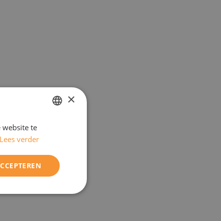
×
 website te
DUTCH
Lees verder
ENGELS
ACCEPTEREN