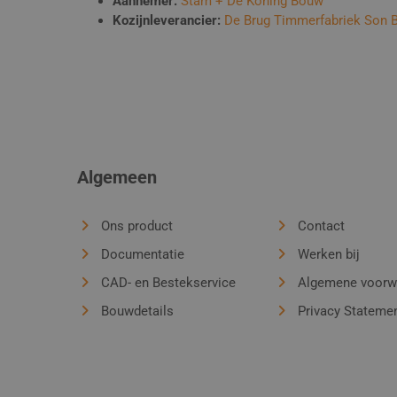
Aannemer:
Stam + De Koning Bouw
Kozijnleverancier:
De Brug Timmerfabriek Son 
Algemeen
Ons product
Contact
Documentatie
Werken bij
CAD- en Bestekservice
Algemene voorw
Bouwdetails
Privacy Stateme