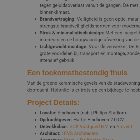
tegen geluidsoverlast vanuit de gangen. De met
binnenklimaat.
Brandvertraging:
Veiligheid is geen optie, maar
strengste brandveiligheidsnormen voor moder
Strak & minimalistisch design:
Met een laagrelië
interieurs en de hoogwaardige afwerking van de
Lichtgewicht montage
: Voor de verwerker, De B
grote voordelen bij transport en montage, zonder
intensief gebruik.
Een toekomstbestendig thuis
Van de groene keramische gevels van de stadswoningen
doordacht. Holonite is er trots op een bijdrage te hebb
Project Details:
Locatie:
Eindhoven (nabij Philips Stadion)
Opdrachtgever:
Hartje Eindhoven 2.0 CV
Ontwikkelaar:
SDK Vastgoed B.V.
en
Amvest
Architect:
LEVS Architecten