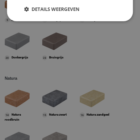
DETAILS WEERGEVEN
Aardebruin
Lichtgrijs
Zandgeel
5
6
11
Donkergrijs
Bruingrijs
20
23
Natura
Natura
Natura zwart
Natura zandgeel
14
15
16
roodbruin