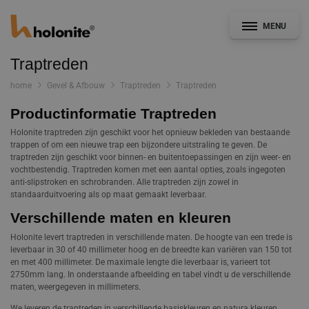
MENU
Traptreden
home
Gevel & Afbouw
Traptreden
Traptreden
Productinformatie Traptreden
Algemeen
Holonite traptreden zijn geschikt voor het opnieuw bekleden van bestaande
trappen of om een nieuwe trap een bijzondere uitstraling te geven. De
Gevel & Afbouw
traptreden zijn geschikt voor binnen- en buitentoepassingen en zijn weer- en
vochtbestendig. Traptreden komen met een aantal opties, zoals ingegoten
anti-slipstroken en schrobranden. Alle traptreden zijn zowel in
standaarduitvoering als op maat gemaakt leverbaar.
Kozijnindustrie
Verschillende maten en kleuren
Holonite levert traptreden in verschillende maten. De hoogte van een trede is
CAD- en Bestekservice
leverbaar in 30 of 40 millimeter hoog en de breedte kan variëren van 150 tot
Bouwdetails
en met 400 millimeter. De maximale lengte die leverbaar is, varieert tot
2750mm lang. In onderstaande afbeelding en tabel vindt u de verschillende
Documentatie
maten, weergegeven in millimeters.
Nieuws
We leveren de traptreden in verschillende basiskleuren en natura kleuren.