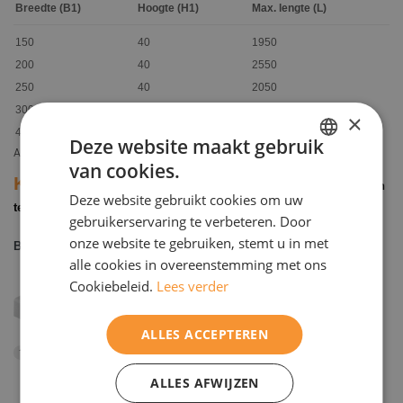
Breedte (B1)
Hoogte (H1)
Max. lengte (L)
150
40
1950
200
40
2550
250
40
2050
300
40
2050
×
400
40
1250
Deze website maakt gebruik
Alle maatvoeringen zijn in millimeters.
van cookies.
DUTCH
Kleuren
Dit product is beschikbaar in de volgende kleuren en
Deze website gebruikt cookies om uw
ENGELS
texturen
gebruikerservaring te verbeteren. Door
onze website te gebruiken, stemt u in met
Basiskleuren
alle cookies in overeenstemming met ons
Cookiebeleid.
Lees verder
ALLES ACCEPTEREN
Wit
Granbianco
Grannero
1
2
4
ALLES AFWIJZEN