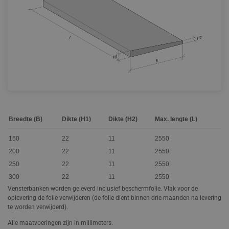
Breedte (B)
Dikte (H1)
Dikte (H2)
Max. lengte (L)
150
22
11
2550
200
22
11
2550
250
22
11
2550
300
22
11
2550
Vensterbanken worden geleverd inclusief beschermfolie. Vlak voor de
oplevering de folie verwijderen (de folie dient binnen drie maanden na levering
te worden verwijderd).
Alle maatvoeringen zijn in millimeters.