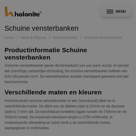
MENU
Schuine vensterbanken
home
Gevel & Afbouw
Vensterbanken
Schuine vensterbanken
Productinformatie Schuine
Algemeen
vensterbanken
Holonite vensterbanken geven de binnenkant van uw raam, kozijn of venster
Gevel & Afbouw
een prachtige, natuurlijke uitstraling. De schuine vensterbanken hebben een
licht aflopende vorm. De vensterbanken worden standaard geleverd met een
beschermfolie.
Kozijnindustrie
Verschillende maten en kleuren
Holonite levert schuine vensterbanken in een (standaard) dikte en in
CAD- en Bestekservice
verschillende maten. De dikte van de dikkere zijde is 22mm en de dunnere
zijde is 11mm dik. De beschikbare breedtes liggen tussen de 150mm en de
Bouwdetails
300mm breed. De maximale leverbare lengte is 2550 millimeter. In
onderstaande afbeelding en tabel vindt u de verschillende maten,
Documentatie
weergegeven in millimeters.
Nieuws