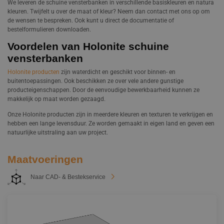
We leveren de schuine vensterbanken in verschillende basiskleuren en natura
Projecten
kleuren. Twijfelt u over de maat of kleur? Neem dan contact met ons op om
de wensen te bespreken. Ook kunt u direct de documentatie of
Contact
bestelformulieren downloaden.
Werken bij
Voordelen van Holonite schuine
vensterbanken
Holonite producten
zijn waterdicht en geschikt voor binnen- en
buitentoepassingen. Ook beschikken ze over vele andere gunstige
producteigenschappen. Door de eenvoudige bewerkbaarheid kunnen ze
makkelijk op maat worden gezaagd.
Onze Holonite producten zijn in meerdere kleuren en texturen te verkrijgen en
hebben een lange levensduur. Ze worden gemaakt in eigen land en geven een
natuurlijke uitstraling aan uw project.
Maatvoeringen
Naar CAD- & Bestekservice