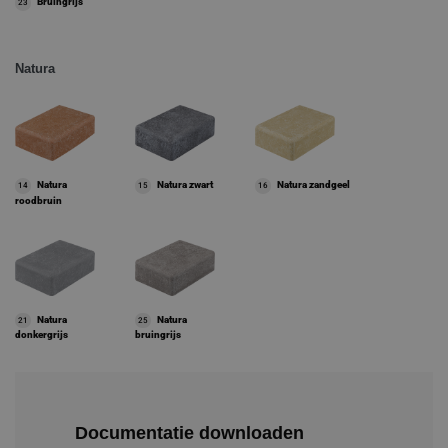
Bruingrijs
23
Natura
Natura
Natura zwart
Natura zandgeel
14
15
16
roodbruin
Natura
Natura
21
25
donkergrijs
bruingrijs
Documentatie downloaden