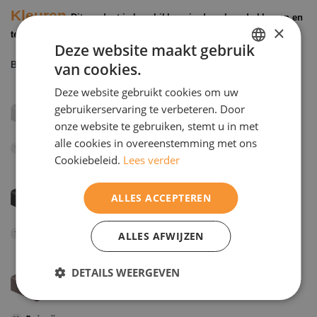
Kleuren
Dit product is beschikbaar in de volgende kleuren en
×
texturen
Deze website maakt gebruik
van cookies.
Basiskleuren
DUTCH
Deze website gebruikt cookies om uw
ENGELS
gebruikerservaring te verbeteren. Door
onze website te gebruiken, stemt u in met
alle cookies in overeenstemming met ons
Wit
Aardebruin
Lichtgrijs
1
5
6
Cookiebeleid.
Lees verder
ALLES ACCEPTEREN
Antraciet
Zandgeel
Donkergrijs
ALLES AFWIJZEN
7
11
20
DETAILS WEERGEVEN