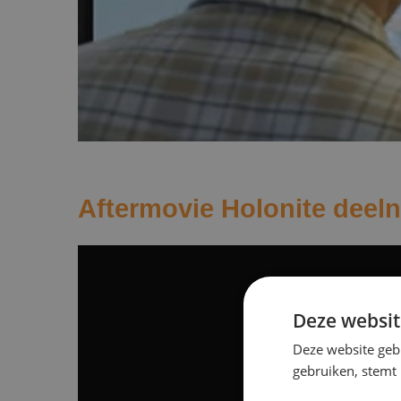
Aftermovie Holonite dee
Deze websit
Deze website geb
gebruiken, stemt