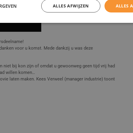
ERGEVEN
ALLES AFWIJZEN
ALLES 
ursdeelname!
bedanken voor u komst. Mede dankzij u was deze
 niet bij kon zijn of omdat u gewoonweg geen tijd vrij had
had willen komen…
ovie laten maken. Kees Verweel (manager industrie) toont