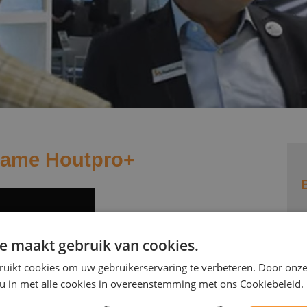
Werkwijze
Lateibekleding
Bestelwijze
Muurafdekkers
Penantafdekkingen
Plinten
Raamdorpels
lname Houtpro+
Spekbanden
Spuwers
Traptreden
e maakt gebruik van cookies.
Vensterbanken
ruikt cookies om uw gebruikerservaring te verbeteren. Door onze
 u in met alle cookies in overeenstemming met ons Cookiebeleid.