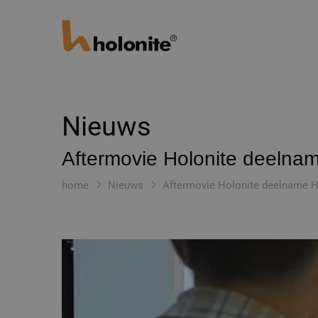
Nieuws
Aftermovie Holonite deelna
home
Nieuws
Aftermovie Holonite deelname 