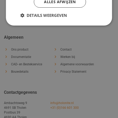
ALLES AFWIJZEN
DETAILS WEERGEVEN
Algemeen
Ons product
Contact
Documentatie
Werken bij
CAD- en Bestekservice
Algemene voorwaarden
Bouwdetails
Privacy Statement
Contactgegevens
Ambachtsweg 9
info@holonite.nl
4691 SB Tholen
+31 (0)166 601 300
Postbus 39
4690 AA Tholen