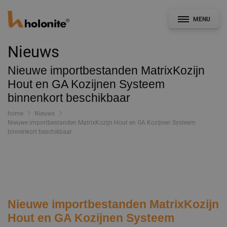
MENU
Nieuws
Nieuwe importbestanden MatrixKozijn
Hout en GA Kozijnen Systeem
Algemeen
binnenkort beschikbaar
home
Nieuws
Gevel & Afbouw
Nieuwe importbestanden MatrixKozijn Hout en GA Kozijnen Systeem
binnenkort beschikbaar
Kozijnindustrie
CAD- en Bestekservice
Bouwdetails
Nieuwe importbestanden MatrixKozijn
Documentatie
Hout en GA Kozijnen Systeem
Nieuws