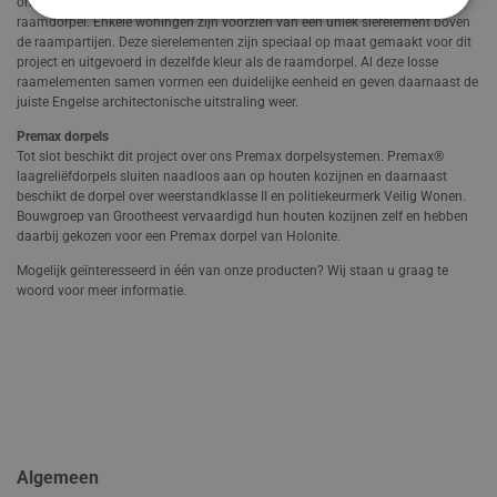
onderbroken door een spekband, die uitgevoerd is in dezelfde kleur als de
raamdorpel. Enkele woningen zijn voorzien van een uniek sierelement boven
de raampartijen. Deze sierelementen zijn speciaal op maat gemaakt voor dit
project en uitgevoerd in dezelfde kleur als de raamdorpel. Al deze losse
raamelementen samen vormen een duidelijke eenheid en geven daarnaast de
juiste Engelse architectonische uitstraling weer.
Premax dorpels
Tot slot beschikt dit project over ons Premax dorpelsystemen. Premax®
laagreliëfdorpels sluiten naadloos aan op houten kozijnen en daarnaast
beschikt de dorpel over weerstandklasse II en politiekeurmerk Veilig Wonen.
Bouwgroep van Grootheest vervaardigd hun houten kozijnen zelf en hebben
daarbij gekozen voor een Premax dorpel van Holonite.
Mogelijk geïnteresseerd in één van onze producten? Wij staan u graag te
woord voor meer informatie.
Algemeen