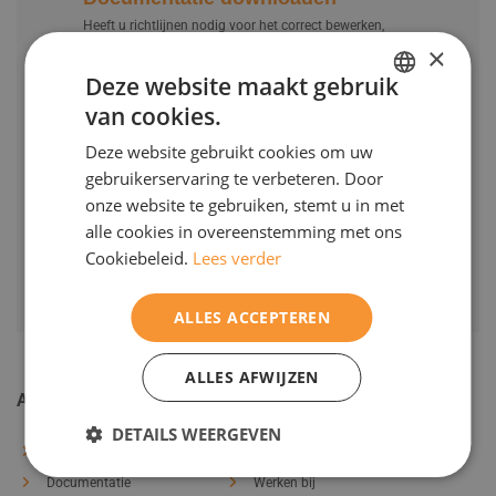
Projecten
Heeft u richtlijnen nodig voor het correct bewerken,
verwerken en/of monteren van onze producten? Bekijk
×
Contact
dan onze documentatie.
Deze website maakt gebruik
Werken bij
Bekijk de documentatie
van cookies.
DUTCH
Download het bestelformulier
Deze website gebruikt cookies om uw
ENGELS
Producten bestellen? Dat kan verstuur ons uw
gebruikerservaring te verbeteren. Door
bestelling en wij contacten u zo snel mogelijk.
onze website te gebruiken, stemt u in met
Bestelwijze Kozijnindustrie
alle cookies in overeenstemming met ons
Cookiebeleid.
Lees verder
ALLES ACCEPTEREN
ALLES AFWIJZEN
Algemeen
DETAILS WEERGEVEN
Ons product
Contact
Documentatie
Werken bij