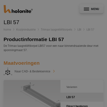
MENU
LBI 57
home
Kozijnindustrie
Trimax laagreliëfdorpels
LBI
LBI 57
Productinformatie LBI 57
Algemeen
De Trimax laagreliëfdorpel LBI57 voor een naar binnendraaiende deur met
sponningmaat 57.
Gevel & Afbouw
Maatvoeringen
Kozijnindustrie
Naar CAD- & Bestekservice
CAD- en Bestekservice
Varianten
Bouwdetails
LBI 57
Documentatie
Nieuws
Direct beglazen