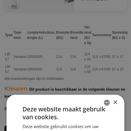
Projecten
Contact
Werken bij
Var.
Type
Lengte/min./max.
Breedte
Breedte
neut
Sponning
Type
Tussenneut
neut
lengte (L)
(B1)
neut
(B1
(B2 x S)
x N)
LBI
114
Variabel
200/6000
114
114
114 x 67/90
57 x 17
57
x 90
LBI
114
Variabel
200/6000
114
114
114 x 67/90
57 x 25
57
x 90
Alle maatvoeringen zijn in millimeters.
Kleuren
Dit product is beschikbaar in de volgende kleuren en
texturen
×
Deze website maakt gebruik
Basiskleuren
van cookies.
DUTCH
Deze website gebruikt cookies om uw
ENGELS