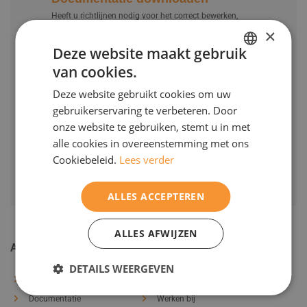
Projecten
Heeft u richtlijnen nodig voor het correct bewerken,
verwerken en/of monteren van onze producten? Bekijk
×
Contact
dan onze documentatie.
Deze website maakt gebruik
Werken bij
Bekijk de documentatie
van cookies.
DUTCH
Download het bestelformulier
Deze website gebruikt cookies om uw
ENGELS
Producten bestellen? Dat kan verstuur ons uw
gebruikerservaring te verbeteren. Door
bestelling en wij contacten u zo snel mogelijk.
onze website te gebruiken, stemt u in met
Bestelwijze Kozijnindustrie
alle cookies in overeenstemming met ons
Cookiebeleid.
Lees verder
ALLES ACCEPTEREN
ALLES AFWIJZEN
Algemeen
DETAILS WEERGEVEN
Ons product
Contact
Documentatie
Werken bij