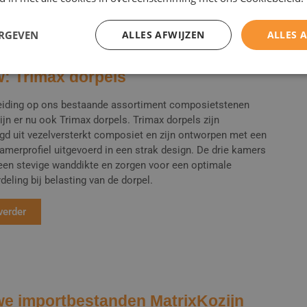
ERGEVEN
ALLES AFWIJZEN
ALLES 
: Trimax dorpels
reiding op ons bestaande assortiment composietstenen
ijn er nu ook Trimax dorpels. Trimax dorpels zijn
igd uit vezelversterkt composiet en zijn ontworpen met een
amerprofiel uitgevoerd in een strak design. De drie kamers
 een stevige wanddikte en zorgen voor een optimale
deling bij belasting van de dorpel.
verder
e importbestanden MatrixKozijn