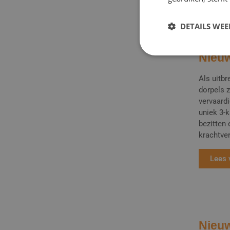
DETAILS WE
Nieuw
Als uitb
dorpels z
vervaard
uniek 3-k
bezitten
krachtver
Lees 
Nieuw