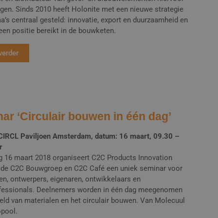
gen. Sinds 2010 heeft Holonite met een nieuwe strategie
a’s centraal gesteld: innovatie, export en duurzaamheid en
een positie bereikt in de bouwketen.
verder
ar ‘Circulair bouwen in één dag’
 CIRCL Paviljoen Amsterdam, datum: 16 maart, 09.30 –
r
ag 16 maart 2018 organiseert C2C Products Innovation
e, de C2C Bouwgroep en C2C Café een uniek seminar voor
en, ontwerpers, eigenaren, ontwikkelaars en
essionals. Deelnemers worden in één dag meegenomen
reld van materialen en het circulair bouwen. Van Molecuul
opool.