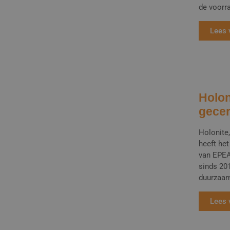
de voorra
Lees 
Holon
gecer
Holonite
heeft het
van EPEA
sinds 20
duurzaa
Lees 