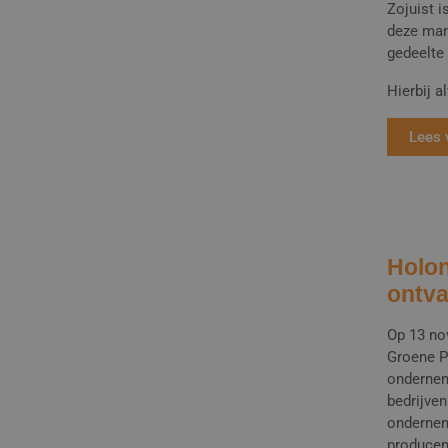
Zojuist 
deze man
gedeelte
Hierbij a
Lees 
Holon
ontv
Op 13 no
Groene P
ondernem
bedrijve
ondernem
producen