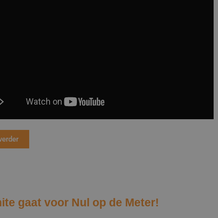
Werkwijze
Lateibekleding
Bestelwijze
Muurafdekkers
Penantafdekkingen
Plinten
Raamdorpels
Spekbanden
Spuwers
verder
Traptreden
Vensterbanken
ite gaat voor Nul op de Meter!