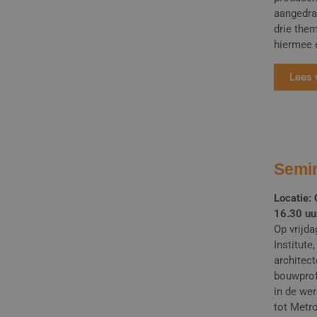
aangedra
drie them
hiermee 
Lees 
Semin
Locatie:
16.30 uu
Op vrijd
Institut
architect
bouwprof
in de we
tot Metr