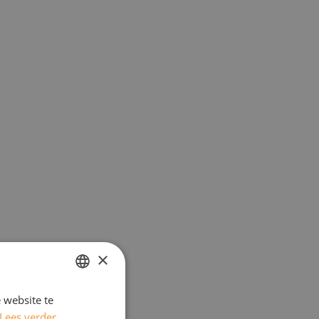
×
 website te
DUTCH
Lees verder