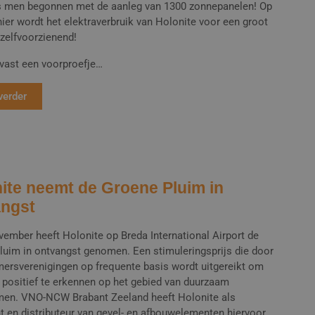
is men begonnen met de aanleg van 1300 zonnepanelen! Op
ier wordt het elektraverbruik van Holonite voor een groot
 zelfvoorzienend!
lvast een voorproefje…
verder
ite neemt de Groene Pluim in
angst
vember heeft Holonite op Breda International Airport de
luim in ontvangst genomen. Een stimuleringsprijs die door
ersverenigingen op frequente basis wordt uitgereikt om
n positief te erkennen op het gebied van duurzaam
en. VNO-NCW Brabant Zeeland heeft Holonite als
t en distributeur van gevel- en afbouwelementen hiervoor